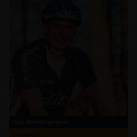
Dirk Schellhammer
Beisitzer/in