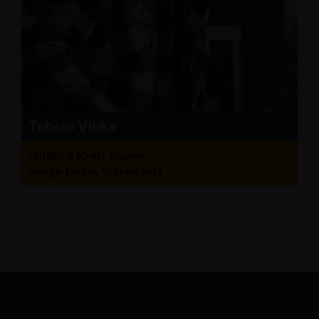
Tobias Vinke
Mitglied Kraft Amtes
Junge Union Warendorf