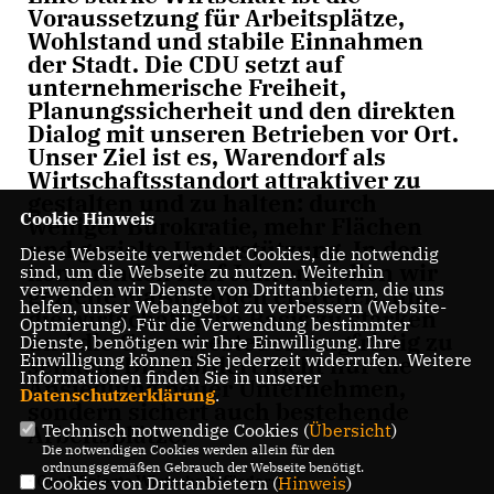
Voraussetzung für Arbeitsplätze,
Wohlstand und stabile Einnahmen
der Stadt. Die CDU setzt auf
unternehmerische Freiheit,
Planungssicherheit und den direkten
Dialog mit unseren Betrieben vor Ort.
Unser Ziel ist es, Warendorf als
Wirtschaftsstandort attraktiver zu
gestalten und zu halten: durch
Cookie Hinweis
weniger Bürokratie, mehr Flächen
und gezielte Unterstützung. In den
Diese Webseite verwendet Cookies, die notwendig
kommenden fünf Jahren wollen wir
sind, um die Webseite zu nutzen. Weiterhin
verwenden wir Dienste von Drittanbietern, die uns
gezielte Maßnahmen ergreifen, um
helfen, unser Webangebot zu verbessern (Website-
die wirtschaftliche Basis zu stärken
Optmierung). Für die Verwendung bestimmter
und die Gewerbesteuer langfristig zu
Dienste, benötigen wir Ihre Einwilligung. Ihre
Einwilligung können Sie jederzeit widerrufen. Weitere
senken. Dies fördert nicht nur die
Informationen finden Sie in unserer
Ansiedlung neuer Unternehmen,
Datenschutzerklärung
.
sondern sichert auch bestehende
Arbeitsplätze.
Technisch notwendige Cookies (
Übersicht
)
Die notwendigen Cookies werden allein für den
ordnungsgemäßen Gebrauch der Webseite benötigt.
· Qualifizierte Wirtschaftsförderung
Cookies von Drittanbietern (
Hinweis
)