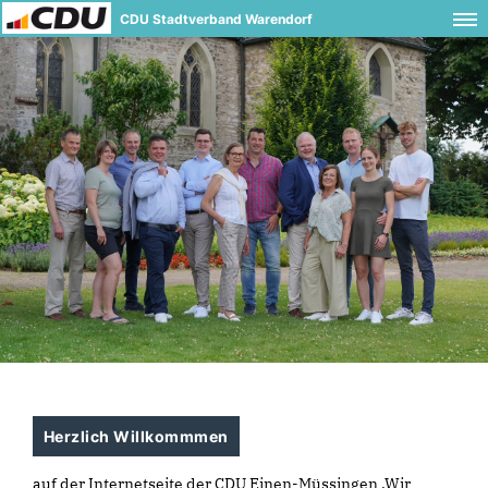
CDU Stadtverband Warendorf
Herzlich Willkommmen
auf der Internetseite der CDU Einen-Müssingen .Wir