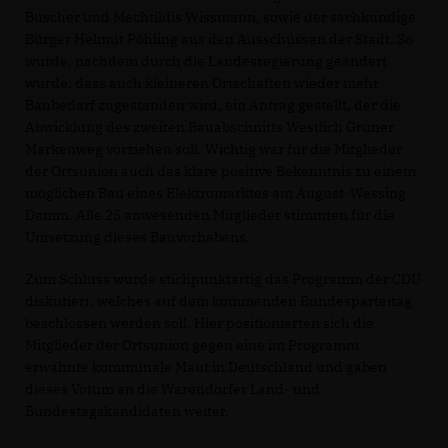
Büscher und Mechtildis Wissmann, sowie der sachkundige
Bürger Helmut Pöhling aus den Ausschüssen der Stadt. So
wurde, nachdem durch die Landesregierung geändert
wurde, dass auch kleineren Ortschaften wieder mehr
Baubedarf zugestanden wird, ein Antrag gestellt, der die
Abwicklung des zweiten Bauabschnitts Westlich Grüner
Markenweg vorziehen soll. Wichtig war für die Mitglieder
der Ortsunion auch das klare positive Bekenntnis zu einem
möglichen Bau eines Elektromarktes am August-Wessing
Damm. Alle 25 anwesenden Mitglieder stimmten für die
Umsetzung dieses Bauvorhabens.
Zum Schluss wurde stichpunktartig das Programm der CDU
diskutiert, welches auf dem kommenden Bundesparteitag
beschlossen werden soll. Hier positionierten sich die
Mitglieder der Ortsunion gegen eine im Programm
erwähnte kommunale Maut in Deutschland und gaben
dieses Votum an die Warendorfer Land- und
Bundestagskandidaten weiter.