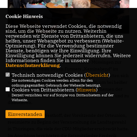
Cookie Hinweis
Diese Webseite verwendet Cookies, die notwendig
sind, um die Webseite zu nutzen. Weiterhin
verwenden wir Dienste von Drittanbietern, die uns
helfen, unser Webangebot zu verbessern (Website-
Optmierung). Für die Verwendung bestimmter
Dienste, benötigen wir Ihre Einwilligung. Ihre
Einwilligung können Sie jederzeit widerrufen. Weitere
In gemütlicher Atmosphäre traf sich am vergangenen
Informationen finden Sie in unserer
Sonntagabend die CDU-Ortsunion Einen-Müssingen zur
Datenschutzerklärung
.
ersten Auflage eines neuen Formats „Kaminabend“ im
Technisch notwendige Cookies (
Übersicht
)
Landhaus „Schulze Osthoff“. Rund 25 Mitglieder hatten sich
Die notwendigen Cookies werden allein für den
um das prasselnde Kaminfeuer versammelt, um bei heißer
ordnungsgemäßen Gebrauch der Webseite benötigt.
Suppe und guten Gesprächen über aktuelle Themen der
Cookies von Drittanbietern (
Hinweis
)
Derzeit verzichten wir auf Scripte von Drittanbietern auf der
Kommunal- und Landespolitik informiert zu werden und zu
Webseite.
diskutieren.
Einverstanden
Stephan Schulze-Westhoff, der Vorsitzende der Ortsunion,
resümierte zu Beginn der Veranstaltung die Landtagswahl
in Thüringen, die viele der CDU-Mitglieder erschreckt hatte.
Im Anschluss berichteten die Ratsmitglieder Frederik