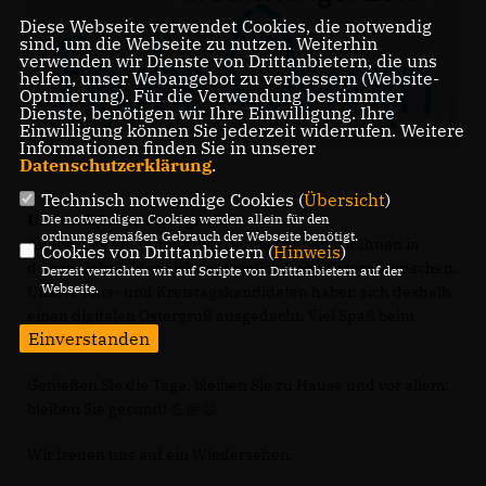
Diese Webseite verwendet Cookies, die notwendig
sind, um die Webseite zu nutzen. Weiterhin
verwenden wir Dienste von Drittanbietern, die uns
helfen, unser Webangebot zu verbessern (Website-
Optmierung). Für die Verwendung bestimmter
Dienste, benötigen wir Ihre Einwilligung. Ihre
Einwilligung können Sie jederzeit widerrufen. Weitere
Informationen finden Sie in unserer
Datenschutzerklärung
.
Technisch notwendige Cookies (
Übersicht
)
Die notwendigen Cookies werden allein für den
Unser digitaler Ostergruß!
ordnungsgemäßen Gebrauch der Webseite benötigt.
Angesichts der Corona-Pandemie können wir Ihnen in
Cookies von Drittanbietern (
Hinweis
)
diesem Jahr leider nicht persönlich frohe Ostern wünschen.
Derzeit verzichten wir auf Scripte von Drittanbietern auf der
Webseite.
Unsere Rats- und Kreistagskandidaten haben sich deshalb
einen digitalen Ostergruß ausgedacht. Viel Spaß beim
Einverstanden
Zuschauen. 🐰🥚
Genießen Sie die Tage, bleiben Sie zu Hause und vor allem:
bleiben Sie gesund! 💪🏼😃
Wir freuen uns auf ein Wiedersehen.