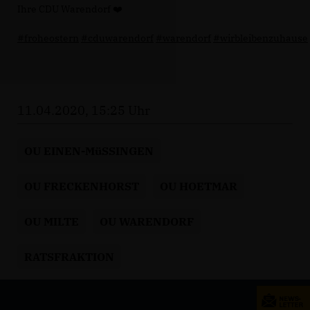
Ihre CDU Warendorf ❤️
#froheostern
#cduwarendorf
#warendorf
#wirbleibenzuhause
11.04.2020, 15:25 Uhr
OU EINEN-MüSSINGEN
OU FRECKENHORST
OU HOETMAR
OU MILTE
OU WARENDORF
RATSFRAKTION