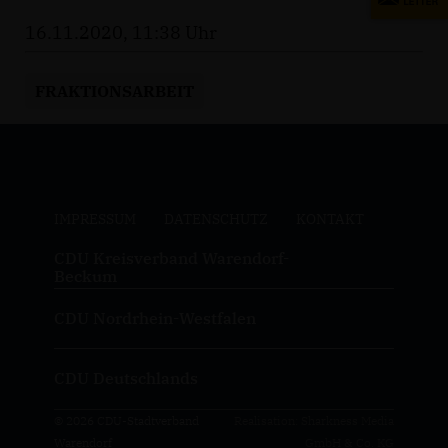
16.11.2020, 11:38 Uhr
FRAKTIONSARBEIT
IMPRESSUM
DATENSCHUTZ
KONTAKT
CDU Kreisverband Warendorf-
Beckum
CDU Nordrhein-Westfalen
CDU Deutschlands
© 2026 CDU-Stadtverband
Realisation: Sharkness Media
Warendorf
GmbH & Co. KG