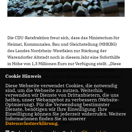
Die CDU-Ratsfraktion freut sich, dass das Ministerium für
Heimat, Kommunales, Bau und Gleichstellung (MHKBG)
des Landes Nordrhein-Westfalen zur Stärkung der
Warendorfer Altstadt noch in diesem Jahr eine Soforthilfe
in Höhe von 1,3 Millionen Euro zur Verfügung stellt. „Diese
Mittel möchten wir dazu nutzen, die Folgen der Corona-
Cookie Hinweis
Pandemie zu lindern und die Attraktivität unserer Altstadt
zu erhalten“, sagt Frederik Büscher als CDU-
Diese Webseite verwendet Cookies, die notwendig
Fraktionsvorsitzender. Zugleich sei es schön zu wissen,
sind, um die Webseite zu nutzen. Weiterhin
verwenden wir Dienste von Drittanbietern, die uns
dass die schwarz-gelbe Landesregierung die Städte und
helfen, unser Webangebot zu verbessern (Website-
Gemeinden bei der Bewältigung der Pandemie zur Seite
Optmierung). Für die Verwendung bestimmter
Dienste, benötigen wir Ihre Einwilligung. Ihre
stehe. Besonders dankt die CDU in diesem Zusammenhang
Einwilligung können Sie jederzeit widerrufen. Weitere
dem heimischen Landtagsabgeordneten Daniel Hagemeier
Informationen finden Sie in unserer
für seinen Einsatz für die Region.
Datenschutzerklärung
.