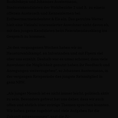
Ruzhitskaya und Johannes Austermann,
Stadtratskandidaten der Wahlbezirke 2 und 3, zu einem
offenen Austausch und Kennenlernen bei
Erdbeermarmeladenbrot & Eis ein. Das getrübte Wetter
hielt eine Vielzahl interessierter Anwohner nicht davon ab,
mit den jungen Kandidaten beim Feierabendausklang ins
Gespräch zu kommen.
In den vergangenen Wochen haben wir im
Haustürwahlkampf, an Infoständen und mit Flyern viel
über uns erzählt. Deshalb war es umso schöner, dass viele
Anwohner die Möglichkeit genutzt haben ihr Feedback und
Anregungen weiterzugeben“, so Johannes Austermann, in
der vergangen Ratsperiode das jüngste Ratsmitglied in
ganz NRW.
Als junger Mensch ist es nicht immer leicht, politisch aktiv
zu sein. Besonders gefreut hat uns daher, dass wir auch
offen und ehrlich über strittige Themen sprechen konnten.
Wir haben gerne zugehört und viele Aufgaben für die
Zukunft mitgenommen“, sagt die JU-