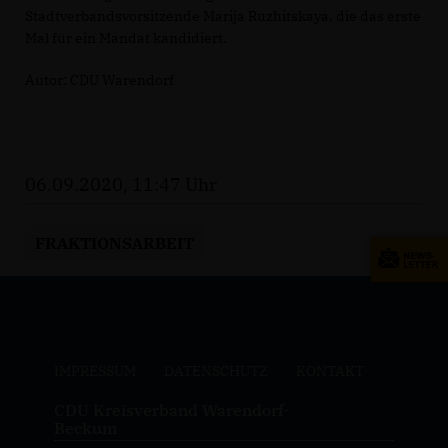
Stadtverbandsvorsitzende Marija Ruzhitskaya, die das erste
Mal für ein Mandat kandidiert.
Autor: CDU Warendorf
06.09.2020, 11:47 Uhr
FRAKTIONSARBEIT
IMPRESSUM
DATENSCHUTZ
KONTAKT
CDU Kreisverband Warendorf-
Beckum