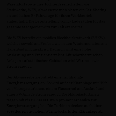
Warendorf sowie ihre Tochtergesellschaften wie
Stadtwerke, WEV, Abwasserbetrieb bieten ein Car-Sharing
an und haben E- Fahrzeuge für ihren Werkbetrieb
angeschafft. Die Bereitstellung von E- Ladesäulen für das
gesamte Stadtgebiet wird zur Zeit erarbeitet.
Die WEV betreibt ein mobiles Blockheizkraftwerk (BHKW),
welches sowohl am Freibad wie in den Wintermonaten am
Hallenbad im Einsatz ist. Dadurch wird eine hohe
Auslastung und Effizienz erreicht. Mit solarthermischen
Anlagen auf städtischen Gebäuden wird Wärme sowie
Strom erzeugt.
Der Abwasserbetrieb strebt eine nachhaltige
Energieversorgung an. So wird auf der Kläranlage mit Hilfe
von Mikrogasturbinen, einem Wasserrad am Auslauf und
einer PV-Anlage Strom erzeugt. Die Mikrogasturbinen
tragen mit bis zu 700.000 kWh pro Jahr erheblich zur
Energieversorgung bei. Die Turbinen decken auch über
95% des relativ hohen Wärmebedarfs der Kläranlage ab.