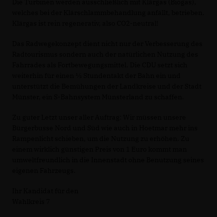
Die Turbinen werden ausschließlich mit Klärgas (Biogas),
welches bei der Klärschlammbehandlung anfällt, betrieben.
Klärgas ist rein regenerativ, also CO2-neutral!
Das Radwegekonzept dient nicht nur der Verbesserung des
Radtourismus sondern auch der natürlichen Nutzung des
Fahrrades als Fortbewegungsmittel. Die CDU setzt sich
weiterhin für einen ½ Stundentakt der Bahn ein und
unterstützt die Bemühungen der Landkreise und der Stadt
Münster, ein S-Bahnsystem Münsterland zu schaffen.
Zu guter Letzt unser aller Auftrag: Wir müssen unsere
Bürgerbusse Nord und Süd wie auch in Hoetmar mehr ins
Rampenlicht schieben, um die Nutzung zu erhöhen. Zu
einem wirklich günstigen Preis von 1 Euro kommt man
umweltfreundlich in die Innenstadt ohne Benutzung seines
eigenen Fahrzeugs.
Ihr Kandidat für den
Wahlkreis 7