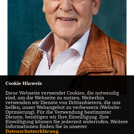
Cookie Hinweis
Diese Webseite verwendet Cookies, die notwendig
sind, um die Webseite zu nutzen. Weiterhin
verwenden wir Dienste von Drittanbietern, die uns
helfen, unser Webangebot zu verbessern (Website-
Optmierung). Für die Verwendung bestimmter
Eigentlich habe ich im laufenden Wahlkampf von
Dienste, benötigen wir Ihre Einwilligung. Ihre
Einwilligung können Sie jederzeit widerrufen. Weitere
bestimmten Parteien erwartet, dass sie das Thema
Informationen finden Sie in unserer
Klimaschutz“ in ihren Fokus nehmen würden. Aber weit
Datenschutzerklärung
.