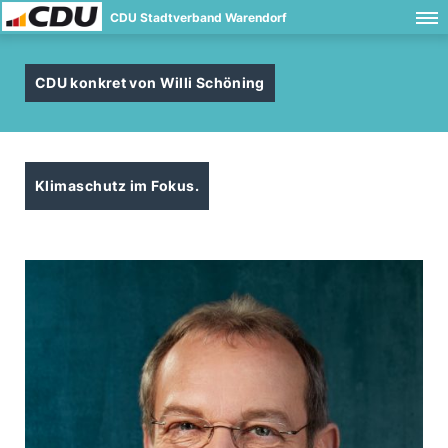
CDU Stadtverband Warendorf
CDU konkret von Willi Schöning
Klimaschutz im Fokus.