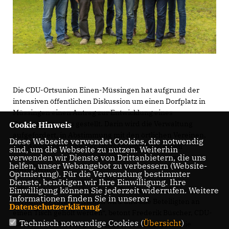
Die CDU-Ortsunion Einen-Müssingen hat aufgrund der
intensiven öffentlichen Diskussion um einen Dorfplatz in
Müssingen einen Antrag zur Entwicklung eines
Gesamtkonzeptes gestellt. Darin wird die Verwaltung
Cookie Hinweis
aufgefordert, in Abstimmung mit den örtlichen Vereinen,
Diese Webseite verwendet Cookies, die notwendig
den Anwohnern und der Dorfgemeinschaft, einen
sind, um die Webseite zu nutzen. Weiterhin
verwenden wir Dienste von Drittanbietern, die uns
Variantenvergleich mit mehreren Vorschlägen zu
helfen, unser Webangebot zu verbessern (Website-
erarbeiten.
Optmierung). Für die Verwendung bestimmter
Dienste, benötigen wir Ihre Einwilligung. Ihre
Einwilligung können Sie jederzeit widerrufen. Weitere
Wir möchten, dass das Thema Dorfplatz durch die
Informationen finden Sie in unserer
Verwaltung vorangetrieben wird und alle Beteiligten an
Datenschutzerklärung
.
einen Tisch geholt werden“, betont Frederik Büscher, CDU-
Technisch notwendige Cookies (
Übersicht
)
Ratsherr aus Müssingen. Daher fordere man nun die