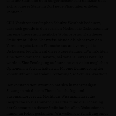
sind der Stadt und dem Bürgermeister sehr dankbar, dass
sich an dieser Stelle im Dorf neue Planungen ergeben
können.“
CDU-Vorsitzender Stephan Schulze Westhoff bedauert,
dass sich gerade in den sozialen Medien die Diskussion nur
um eine theoretisch mögliche Wohnbebauung an dieser
Stelle dreht. Diese Sichtweise blende die bisher von den
Vereinen geäußerten Wünsche aus und verenge die
Diskussion lediglich auf diese Fragestellung. „Wir möchten
eine demokratische Debatte, bei der alle Bürger beteiligt
werden. Eine Festlegung auf nur eine von vielen möglichen
Optionen im Vorfeld halten wir für eine Behinderung der
konstruktiven und freien Erörterung“, so Schulze Westhoff.
Der Vorstand der Ortsunion hat sich in mehrmaligen
Sitzungen mit diesem Thema beschäftigt und
auseinandergesetzt. Mechtildis Wissmann fasst die
Gespräche so zusammen: „Der Erhalt und die Sicherung
der Gaststätte an dieser Stelle hat bei allen Diskussionen
immer im Fokus gestanden. Wir wollen die Schaffung eines