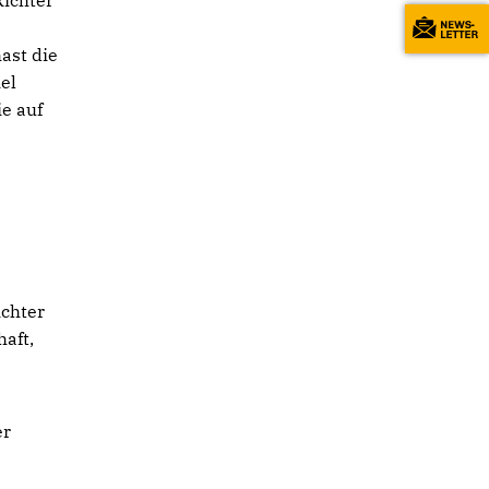
Richter
ast die
el
e auf
ichter
haft,
er