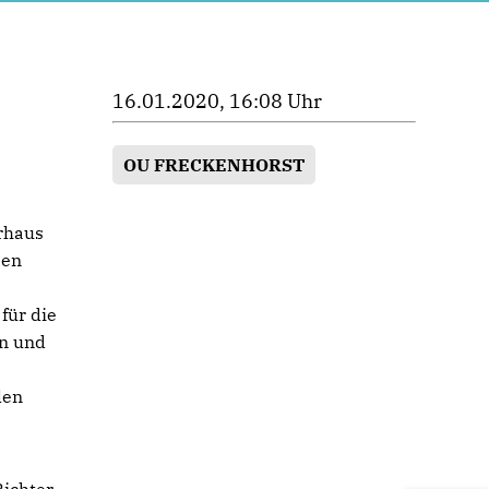
16.01.2020, 16:08 Uhr
OU FRECKENHORST
erhaus
ben
für die
rn und
len