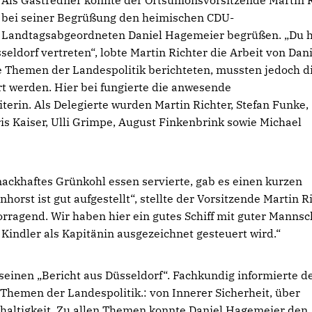
Als Gastredner konnte der Ortsunionsvorsitzende Martin 
bei seiner Begrüßung den heimischen CDU-
Landtagsabgeordneten Daniel Hagemeier begrüßen. „Du h
eldorf vertreten“, lobte Martin Richter die Arbeit von Dani
 Themen der Landespolitik berichteten, mussten jedoch di
 werden. Hier bei fungierte die anwesende
terin. Als Delegierte wurden Martin Richter, Stefan Funke,
is Kaiser, Ulli Grimpe, August Finkenbrink sowie Michael
ackhaftes Grünkohl essen servierte, gab es einen kurzen
nhorst ist gut aufgestellt“, stellte der Vorsitzende Martin R
orragend. Wir haben hier ein gutes Schiff mit guter Mannsc
Kindler als Kapitänin ausgezeichnet gesteuert wird.“
inen „Bericht aus Düsseldorf“. Fachkundig informierte d
hemen der Landespolitik.: von Innerer Sicherheit, über
hhaltigkeit. Zu allen Themen konnte Daniel Hagemeier den