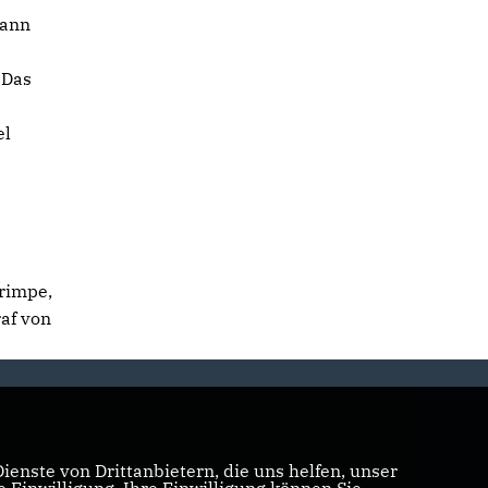
kann
 Das
el
Grimpe,
raf von
enste von Drittanbietern, die uns helfen, unser