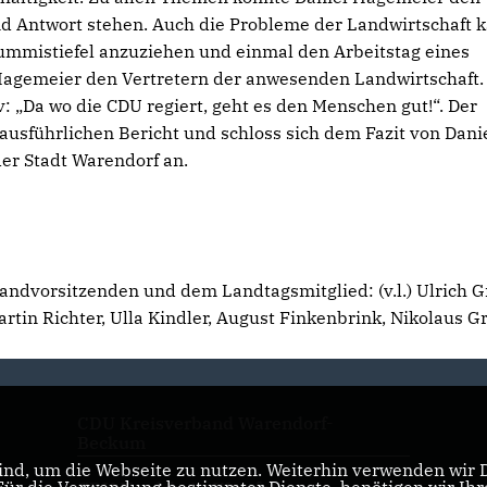
 Antwort stehen. Auch die Probleme der Landwirtschaft 
Gummistiefel anzuziehen und einmal den Arbeitstag eines
Hagemeier den Vertretern der anwesenden Landwirtschaft.
: „Da wo die CDU regiert, geht es den Menschen gut!“. Der
ausführlichen Bericht und schloss sich dem Fazit von Dani
der Stadt Warendorf an.
bandvorsitzenden und dem Landtagsmitglied: (v.l.) Ulrich 
artin Richter, Ulla Kindler, August Finkenbrink, Nikolaus G
CDU Kreisverband Warendorf-
Beckum
nd, um die Webseite zu nutzen. Weiterhin verwenden wir Di