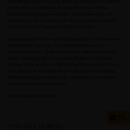
Zukunft gewappnet zu sein, seien die Investitionen jedoch
notwendig und aufgrund der aktuellen finanziellen
Rahmenbedingungen vertretbar. „Wir setzen uns auch
weiterhin für die Interessen der Bürger und die Zukunft
unserer Stadt ein“, versprach Ralph Perlewitz.
Anerkennende Worte von allen Seiten gab es für Johannes
Austermann. Der junge CDU-Ratsherr hatte erst zu
Monatsbeginn das „Scala Filmtheater“ übernommen und
nutzte die Gelegenheit von seinen Plänen zu berichten.
Zudem führte er einen Kurzfilm über Warendorf auf. Nach
dem offiziellen Teil saßen die aktuellen und ehemaligen
Fraktionsmitglieder noch lange zusammen und stärkten
sich bei einem Grünkohlessen.
Autor: Stephan Ohlmeier
07.01.2019, 15:38 Uhr