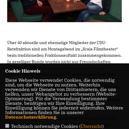
Über 40 aktuelle und ehemalige Mitglieder der CDU-
Ratsfraktion sind am Montagabend im „Scala Filmtheater“
beim traditionellen Fraktionsauftakt zusammengekommen.
In geselliger Runde wurden nicht nur Freundschaften
gepflegt, sondern auch intensiv über das politische
Cookie Hinweis
Geschehen in Warendorf diskutiert. Besonders begrüßte
Diese Webseite verwendet Cookies, die notwendig
der CDU-Fraktionsvorsitzende Ralph Ralph Perlewitz
sind, um die Webseite zu nutzen. Weiterhin
Bürgermeister Axel Linke, dessen Amtsvorgänger Manfred
verwenden wir Dienste von Drittanbietern, die uns
Kampelmann und Theo Dickgräber, die CDU-
helfen, unser Webangebot zu verbessern (Website-
Optmierung). Für die Verwendung bestimmter
Stadtverbandsvorsitzende Ulla Kindler und alle ehemaligen
Dienste, benötigen wir Ihre Einwilligung. Ihre
Ratsmitglieder.
Einwilligung können Sie jederzeit widerrufen. Weitere
Informationen finden Sie in unserer
Datenschutzerklärung
.
Ein Schwerpunkt der Fraktionsarbeit bleibe auch in 2019
die Aus- und Fortentwicklung von Wohnbaugebieten.
Technisch notwendige Cookies (
Übersicht
)