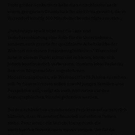
Trotz großer Konkurrenz habe man entschlossen nach
einem geeigneten Grundstück für die Firma gesucht, die in
Warendorf künftig 300 Mitarbeiter beschäftigten möchte.
Heutzutage spielt nicht nur die Lage und
Verkehrsanbindung eine Rolle für die Unternehmen,
sondern auch gerade für qualifizierte Arbeitskräfte der
Wohnort mit seinen Freizeitmöglichkeiten.“ Warendorf
habe in diesem Punkt schon viel zu bieten, könne sich
jedoch kontinuierlich verbessern. Insofern lobte Perlewitz
den vom Bürgermeister angestoßenen
Moderationsprozess, wie Warendorf in 25 Jahren aussehen
soll. In diesem Prozess sollen sowohl jungen Familien eine
Perspektive aufgezeigt als auch Antworten auf den
demographischen Wandel gefunden werden.
Bei den zahlreichen anstehenden Projekten sei es natürlich
hilfreich, dass Warendorf finanziell auf soliden Beinen
stehe. Zwar werde die Verschuldung durch die
anstehenden Investitionen massiv steigen. Um für die