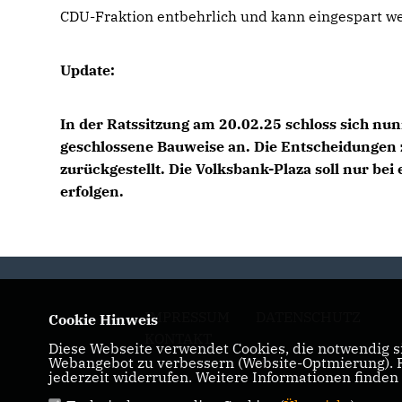
CDU-Fraktion entbehrlich und kann eingespart w
Update:
In der Ratssitzung am 20.02.25 schloss sich n
geschlossene Bauweise an. Die Entscheidungen 
zurückgestellt. Die Volksbank-Plaza soll nur 
erfolgen.
IMPRESSUM
DATENSCHUTZ
Cookie Hinweis
KONTAKT
Diese Webseite verwendet Cookies, die notwendig si
Webangebot zu verbessern (Website-Optmierung). Fü
jederzeit widerrufen. Weitere Informationen finden