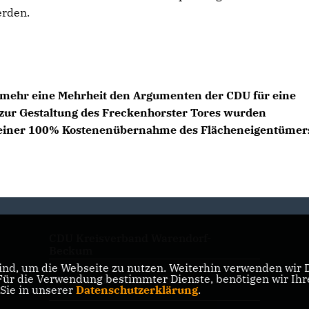
erden.
unmehr eine Mehrheit den Argumenten der CDU für eine
zur Gestaltung des Freckenhorster Tores wurden
bei einer 100% Kostenenübernahme des Flächeneigentümer
CDU Kreisverband Warendorf-
Beckum
nd, um die Webseite zu nutzen. Weiterhin verwenden wir Di
r die Verwendung bestimmter Dienste, benötigen wir Ihre 
CDU Nordrhein-Westfalen
 Sie in unserer
Datenschutzerklärung
.