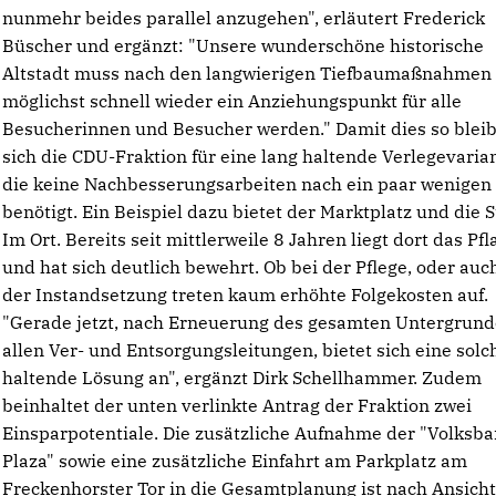
nunmehr beides parallel anzugehen", erläutert Frederick
Büscher und ergänzt: "Unsere wunderschöne historische
Altstadt muss nach den langwierigen Tiefbaumaßnahmen
möglichst schnell wieder ein Anziehungspunkt für alle
Besucherinnen und Besucher werden." Damit dies so bleibt
sich die CDU-Fraktion für eine lang haltende Verlegevarian
die keine Nachbesserungsarbeiten nach ein paar wenigen
benötigt. Ein Beispiel dazu bietet der Marktplatz und die 
Im Ort. Bereits seit mittlerweile 8 Jahren liegt dort das Pfl
und hat sich deutlich bewehrt. Ob bei der Pflege, oder auc
der Instandsetzung treten kaum erhöhte Folgekosten auf.
"Gerade jetzt, nach Erneuerung des gesamten Untergrund
allen Ver- und Entsorgungsleitungen, bietet sich eine solc
haltende Lösung an", ergänzt Dirk Schellhammer. Zudem
beinhaltet der unten verlinkte Antrag der Fraktion zwei
Einsparpotentiale. Die zusätzliche Aufnahme der "Volksba
Plaza" sowie eine zusätzliche Einfahrt am Parkplatz am
Freckenhorster Tor in die Gesamtplanung ist nach Ansicht