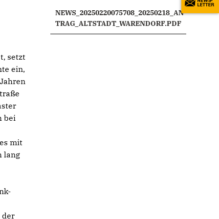
NEWS_20250220075708_20250218_AN
TRAG_ALTSTADT_WARENDORF.PDF
, setzt
te ein,
 Jahren
Straße
aster
h bei
es mit
h lang
nk-
 der