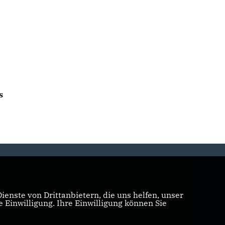
s
enste von Drittanbietern, die uns helfen, unser
Einwilligung. Ihre Einwilligung können Sie