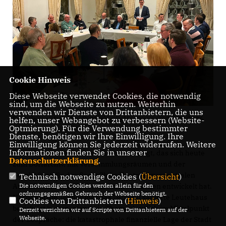
Cookie Hinweis
Diese Webseite verwendet Cookies, die notwendig
sind, um die Webseite zu nutzen. Weiterhin
verwenden wir Dienste von Drittanbietern, die uns
Fraktionsauftakt bei Bütfering in Hoetmar am 15.05.2026
helfen, unser Webangebot zu verbessern (Website-
Optmierung). Für die Verwendung bestimmter
Dienste, benötigen wir Ihre Einwilligung. Ihre
Einwilligung können Sie jederzeit widerrufen. Weitere
Informationen finden Sie in unserer
Zunächst wurde das Leutehaus besichtigt, das sich heute
Datenschutzerklärung
.
zum Dorfarchiv, mit Versammlungsräumen und der
Geschäftsstelle des Sport Clubs Hoetmar zur zentralen
Technisch notwendige Cookies (
Übersicht
)
Die notwendigen Cookies werden allein für den
Anlaufstelle für viele Vereine und Menschen entwickelt hat.
ordnungsgemäßen Gebrauch der Webseite benötigt.
Nachdem die Teilnehmer das liebevoll sanierte Leutehaus
Cookies von Drittanbietern (
Hinweis
)
besichtigt hatten, stand ein Thema deutlich im Mittelpunkt
Derzeit verzichten wir auf Scripte von Drittanbietern auf der
Webseite.
der Gespräche: die katastrophale finanzielle Lage der Stadt