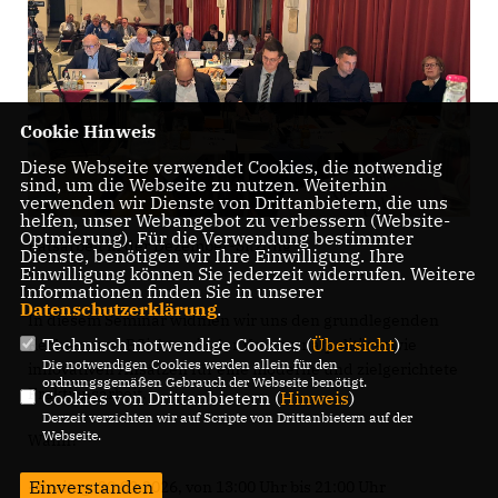
Cookie Hinweis
Diese Webseite verwendet Cookies, die notwendig
sind, um die Webseite zu nutzen. Weiterhin
verwenden wir Dienste von Drittanbietern, die uns
helfen, unser Webangebot zu verbessern (Website-
Optmierung). Für die Verwendung bestimmter
Ratsarbeit in der Dezember-Sitzung
Dienste, benötigen wir Ihre Einwilligung. Ihre
Einwilligung können Sie jederzeit widerrufen. Weitere
Informationen finden Sie in unserer
Datenschutzerklärung
.
In diesem Seminar widmen wir uns den grundlegenden
Technisch notwendige Cookies (
Übersicht
)
Rechten und Pflichten in der Kommunalpolitik sowie
Die notwendigen Cookies werden allein für den
innovativen Ansätzen für eine moderne und zielgerichtete
ordnungsgemäßen Gebrauch der Webseite benötigt.
Fraktionsarbeit.
Cookies von Drittanbietern (
Hinweis
)
Derzeit verzichten wir auf Scripte von Drittanbietern auf der
Webseite.
Wann?
Einverstanden
· Freitag, 20.03.2026, von 13:00 Uhr bis 21:00 Uhr