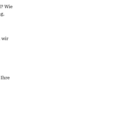
l? Wie
g,
 wir
 Ihre