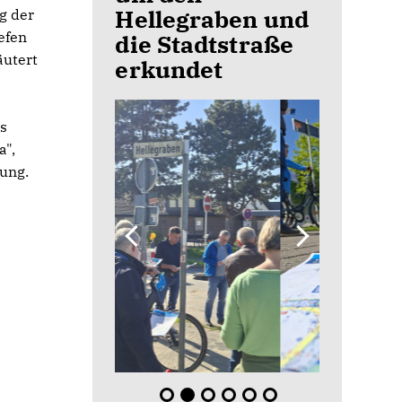
Hellegraben und
g der
efen
die Stadtstraße
äutert
erkundet
es
a",
tung.