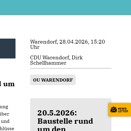
Warendorf, 28.04.2026, 15:20
Uhr
CDU Warendorf, Dirk
Schellhammer
OU WARENDORF
d um
bung
20.5.2026:
über
Baustelle rund
n und
um den
chlüsse