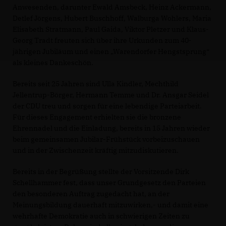
Anwesenden, darunter Ewald Amsbeck, Heinz Ackermann,
Detlef Jörgens, Hubert Buschhoff, Walburga Wohlers, Maria
Elisabeth Stratmann, Paul Gaida, Viktor Pletzer und Klaus-
Georg Tradt freuten sich über ihre Urkunden zum 40-
jährigen Jubiläum und einen „Warendorfer Hengstsprung“
als kleines Dankeschön.
Bereits seit 25 Jahren sind Ulla Kindler, Mechthild
Jellentrup-Börger, Hermann Temme und Dr. Ansgar Seidel
der CDU treu und sorgen für eine lebendige Parteiarbeit.
Für dieses Engagement erhielten sie die bronzene
Ehrennadel und die Einladung, bereits in 15 Jahren wieder
beim gemeinsamen Jubilar-Frühstück vorbeizuschauen
und in der Zwischenzeit kräftig mitzudiskutieren.
Bereits in der Begrüßung stellte der Vorsitzende Dirk
Schellhammer fest, dass unser Grundgesetz den Parteien
den besonderen Auftrag zugedacht hat, an der
Meinungsbildung dauerhaft mitzuwirken,- und damit eine
wehrhafte Demokratie auch in schwierigen Zeiten zu