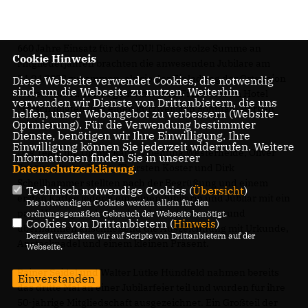
660 Jahre Einsatz für die CDU! Diese stolze Summe an
Cookie Hinweis
Mitgliederjahren brachten die anwesenden Jubilare am
24.04.2022 zusammen, als sie der Einladung der Ortsunion
Diese Webseite verwendet Cookies, die notwendig
sind, um die Webseite zu nutzen. Weiterhin
Warendorf zu einem gemeinsamen Frühstück im Hotel
verwenden wir Dienste von Drittanbietern, die uns
Mersch folgten und einen kurzweiligen Sonntag-Morgen
helfen, unser Webangebot zu verbessern (Website-
Optmierung). Für die Verwendung bestimmter
erlebten.
Dienste, benötigen wir Ihre Einwilligung. Ihre
Einwilligung können Sie jederzeit widerrufen. Weitere
Das Team um Diemo Rabe, Valentina Westerheide, Oliver
Informationen finden Sie in unserer
Datenschutzerklärung
.
Schöne, Stefan Hölze, Thorsten Köster und Dirk
Schellhammer stellten nach der Begrüßung und einem
Technisch notwendige Cookies (
Übersicht
)
ersten Kaffee jeder/n einzelnen Jubilarin und Jubilar mit ein
Die notwendigen Cookies werden allein für den
paar Hintergründen und auch Anekdoten vor und
ordnungsgemäßen Gebrauch der Webseite benötigt.
Cookies von Drittanbietern (
Hinweis
)
übernahmen anschließend die Auszeichnung mit Urkunde,
Derzeit verzichten wir auf Scripte von Drittanbietern auf der
Anstecknadel und einem kleinen Präsent.
Webseite.
Rainer Seidel und Walter Lütke Hündfeld nahmen bereits
Einverstanden
das dritte Mal an einer Jubilarfeier teil und wurden für ihre
50-jährige Mitgliedschaft ausgezeichnet. Ein Großteil der