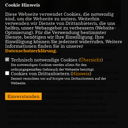
Cookie Hinweis
Diese Webseite verwendet Cookies, die notwendig
sind, um die Webseite zu nutzen. Weiterhin
verwenden wir Dienste von Drittanbietern, die uns
helfen, unser Webangebot zu verbessern (Website-
Optmierung). Für die Verwendung bestimmter
Dienste, benötigen wir Ihre Einwilligung. Ihre
Einwilligung können Sie jederzeit widerrufen. Weitere
Informationen finden Sie in unserer
CDU-Ratsfraktion setzt sich für eine wetterunabhängige
Datenschutzerklärung
.
Nutzbarkeit von Wegen ein.
Technisch notwendige Cookies (
Übersicht
)
In den vergangenen Wochen sind Mechtildis Wissmann
Die notwendigen Cookies werden allein für den
und Frederik Büscher als Ratsmitglieder der CDU-
ordnungsgemäßen Gebrauch der Webseite benötigt.
Ortsunion Einen-Müssingen wiederholt von Mitbürgern auf
Cookies von Drittanbietern (
Hinweis
)
zwei unbefestigte Seitenwege auf dem alten (vorderen) Teil
Derzeit verzichten wir auf Scripte von Drittanbietern auf der
Webseite.
des Friedhofes in Einen angesprochen worden. „Die
Friedhofsbesucher bemängeln zu Recht, dass diese reinen
Einverstanden
Sandwege in einem schlechten Zustand sind“, sagt
Mechtildis Wissmann: „Insbesondere bei Regen oder
Schnee bieten diese Wege keine Festigkeit mehr und
weichen bis zu 10 Zentimeter auf.“ In der Folge würden die
insgesamt rund 180 bis 200 Meter langen Wege dann sehr