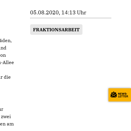
05.08.2020, 14:13 Uhr
FRAKTIONSARBEIT
läden,
und
von
-Allee
r die
ur
 zwei
nen am