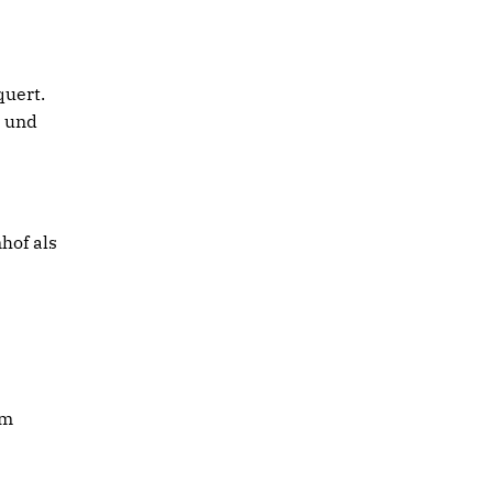
quert.
r und
hof als
im