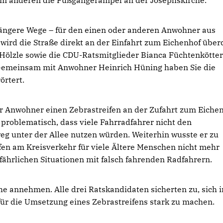
um anderen die Fußgängerampel an der Josephskirche.
ängere Wege – für den einen oder anderen Anwohner aus
wird die Straße direkt an der Einfahrt zum Eichenhof über
Hölzle sowie die CDU-Ratsmitglieder Bianca Füchtenkötte
n. Gemeinsam mit Anwohner Heinrich Hüning haben Sie die
örtert.
er Anwohner einen Zebrastreifen an der Zufahrt zum Eichen
problematisch, dass viele Fahrradfahrer nicht den
eg unter der Allee nutzen würden. Weiterhin wusste er zu
fen am Kreisverkehr für viele Ältere Menschen nicht mehr
ährlichen Situationen mit falsch fahrenden Radfahrern.
e annehmen. Alle drei Ratskandidaten sicherten zu, sich 
r die Umsetzung eines Zebrastreifens stark zu machen.