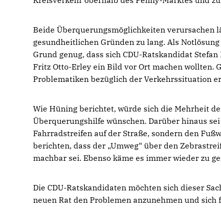
Kreisverkehr oberhalb des Penny-Marktes und z
Beide Überquerungsmöglichkeiten verursachen l
gesundheitlichen Gründen zu lang. Als Notlösung 
Grund genug, dass sich CDU-Ratskandidat Stefan 
Fritz Otto-Erley ein Bild vor Ort machen wollte
Problematiken bezüglich der Verkehrssituation er
Wie Hüning berichtet, würde sich die Mehrheit d
Überquerungshilfe wünschen. Darüber hinaus sei 
Fahrradstreifen auf der Straße, sondern den Fußw
berichten, dass der „Umweg“ über den Zebrastrei
machbar sei. Ebenso käme es immer wieder zu gef
Die CDU-Ratskandidaten möchten sich dieser Sach
neuen Rat den Problemen anzunehmen und sich fü