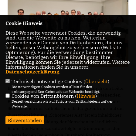
Cookie Hinweis
Diese Webseite verwendet Cookies, die notwendig
sind, um die Webseite zu nutzen. Weiterhin
verwenden wir Dienste von Drittanbietern, die uns
helfen, unser Webangebot zu verbessern (Website-
Optmierung). Für die Verwendung bestimmter
Dienste, benötigen wir Ihre Einwilligung. Ihre
Einwilligung können Sie jederzeit widerrufen. Weitere
Informationen finden Sie in unserer
Datenschutzerklärung
.
Technisch notwendige Cookies (
Übersicht
)
Die notwendigen Cookies werden allein für den
Begrüßt wurden die Fraktionsmitglieder durch den Leiter
ordnungsgemäßen Gebrauch der Webseite benötigt.
der in der Trägerschaft des Bistums Münster stehenden
Cookies von Drittanbietern (
Hinweis
)
Derzeit verzichten wir auf Scripte von Drittanbietern auf der
Bildungseinrichtung, Diplom Theologe Michael Gennert.
Webseite.
Seit Bestehen des katholischen Bildungszentrums mit der
Zusatzbezeichnung „Schorlemer Alst“ ist ein inhaltlicher
Einverstanden
Schwerpunkt die Bildung der Menschen im ländlichen
Raum. Der Namenszusatz erfolgte in Erinnerung an den
Westfälischen Bauernkönig, Burghard Freiherr von